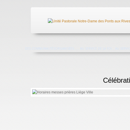
DES COMMUNAUTÉS
ORGANISÉES...
... AU SERVICE DE LA FOI
... AU SERV
Célébrat