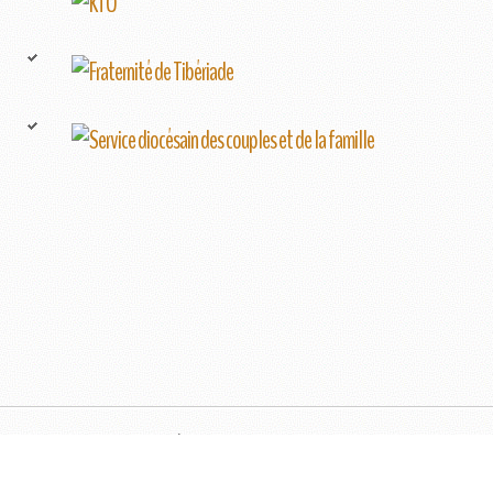
COPYRIGHT © 2026: UNITÉ PASTORALE NOTRE-DAME DES PONTS AUX
RIVES D'OUTREMEUSE
DESIGNED BY: AS DESIGNIN